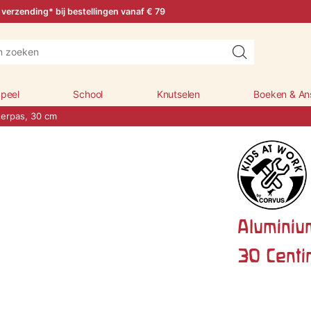
 verzending* bij bestellingen vanaf € 79
peel
School
Knutselen
Boeken & An
erpas, 30 cm
Aluminiu
30 Centi