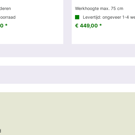
nderen
Werkhoogte max. 75 cm
oorraad
Levertijd: ongeveer 1-4 w
0 *
€ 449,00 *
d