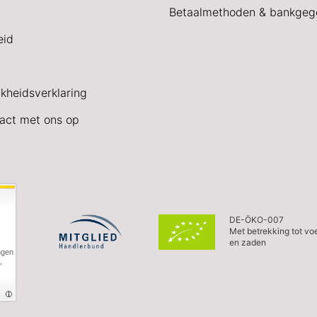
Betaalmethoden & bankgeg
eid
jkheidsverklaring
act met ons op
DE-ÖKO-007
Met betrekking tot vo
en zaden
ngen
,