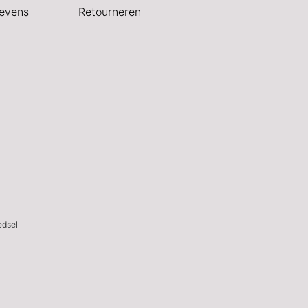
evens
Retourneren
edsel