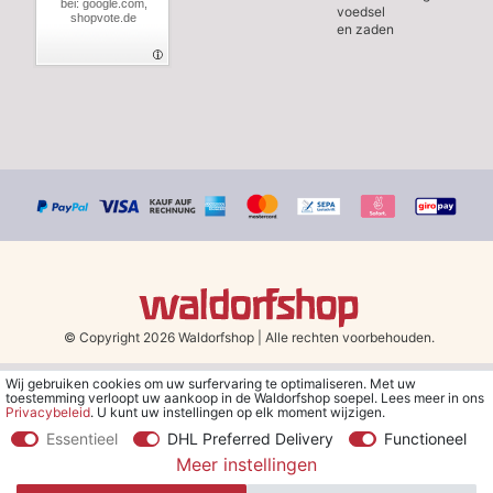
bei: google.com,
voedsel
shopvote.de
en zaden
© Copyright 2026 Waldorfshop
|
Alle rechten voorbehouden.
Wij gebruiken cookies om uw surfervaring te optimaliseren. Met uw
*Gratis verzending in Nederland en België vanaf 79 euro bij het
toestemming verloopt uw aankoop in de Waldorfshop soepel. Lees meer in ons
kiezen van de verzendmethode "DHL - Besparing op
Privacybeleid
. U kunt uw instellingen op elk moment wijzigen.
verzendkosten".
Essentieel
DHL Preferred Delivery
Functioneel
Meer instellingen
**Je ontvangt de kortingsbon van € 5 per e-mail nadat je je hebt
aangemeld voor de nieuwsbrief. De kortingsbon is 30 dagen geldig