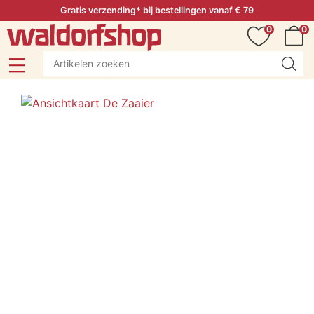
Gratis verzending* bij bestellingen vanaf € 79
0
0