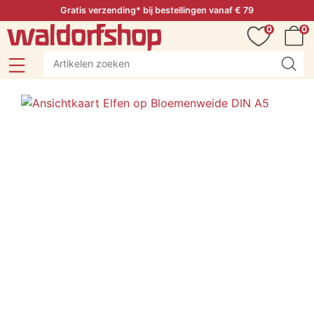
Gratis verzending* bij bestellingen vanaf € 79
0
0