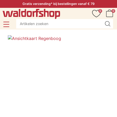
Gratis verzending* bij bestellingen vanaf € 79
0
0