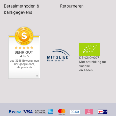
Betaalmethoden &
Retourneren
bankgegevens
SEHR GUT
4.8 / 5
DE-ÖKO-007
aus 3148 Bewertungen
Met betrekking tot
bei: google.com,
voedsel
shopvote.de
en zaden