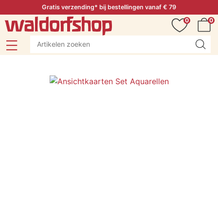
Gratis verzending* bij bestellingen vanaf € 79
0
0