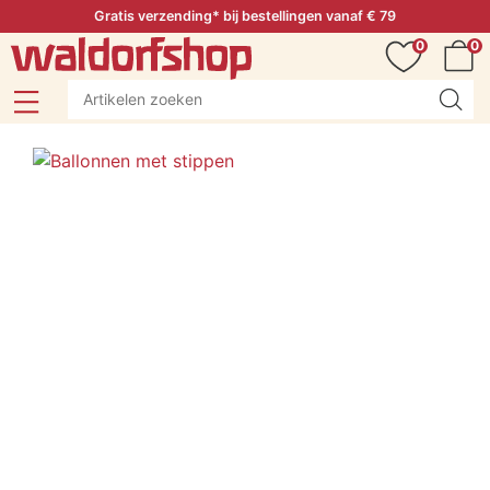
Gratis verzending* bij bestellingen vanaf € 79
0
0