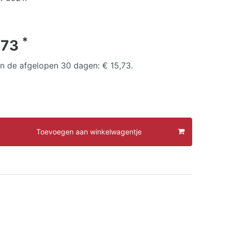
*
,73
 in de afgelopen 30 dagen:
€ 15,73
.
Toevoegen aan winkelwagentje