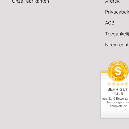
Onze fabrikanten
Afdruk
Privacybel
AGB
Toegankeli
Neem cont
SEHR GUT
4.8 / 5
aus 3148 Bewertu
bei: google.com
shopvote.de