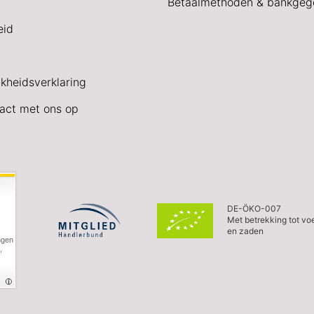
Betaalmethoden & bankgeg
eid
jkheidsverklaring
act met ons op
DE-ÖKO-007
Met betrekking tot vo
en zaden
ngen
,