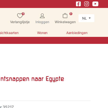
0
0
NL
Verlanglijstje
Inloggen
Winkelwagen
sichtkaarten
Wonen
Aanbiedingen
ntsnappen naar Egypte
er
35217