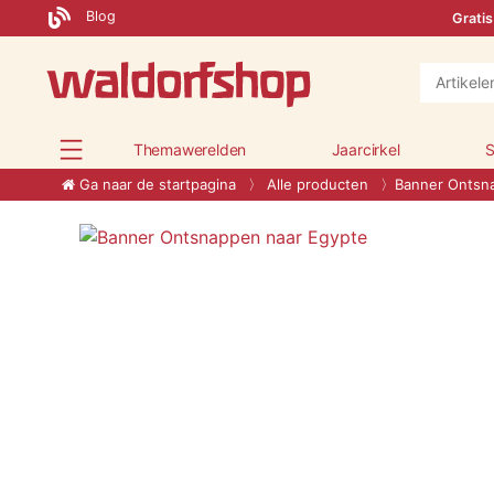
Blog
Gratis
Themawerelden
Jaarcirkel
S
Ga naar de startpagina
Alle producten
Banner Ontsn