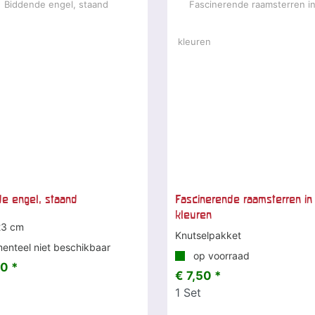
e engel, staand
Fascinerende raamsterren in
kleuren
23 cm
Knutselpakket
nteel niet beschikbaar
op voorraad
0 *
€ 7,50 *
1
Set