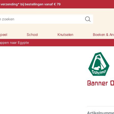
 verzending* bij bestellingen vanaf € 79
peel
School
Knutselen
Boeken & An
appen naar Egypte
Banner O
Artikelnumm