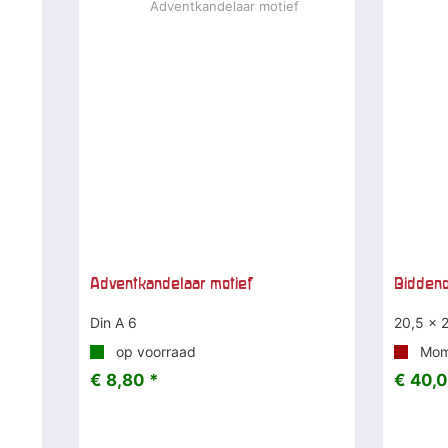
Adventkandelaar motief
Biddend
Din A 6
20,5 x 
op voorraad
Mome
€ 8,80 *
€ 40,0