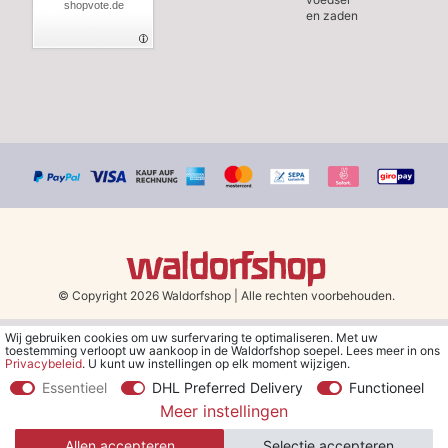
shopvote.de
en zaden
© Copyright 2026 Waldorfshop
|
Alle rechten voorbehouden.
Wij gebruiken cookies om uw surfervaring te optimaliseren. Met uw
*Gratis verzending in Nederland en België vanaf 79 euro bij het
toestemming verloopt uw aankoop in de Waldorfshop soepel. Lees meer in ons
kiezen van de verzendmethode "DHL - Besparing op
Privacybeleid
. U kunt uw instellingen op elk moment wijzigen.
verzendkosten".
Essentieel
DHL Preferred Delivery
Functioneel
Meer instellingen
**Je ontvangt de kortingsbon van € 5 per e-mail nadat je je hebt
aangemeld voor de nieuwsbrief. De kortingsbon is 30 dagen geldig
Allen accepteren
Selectie accepteren
en geldt bij een minimale bestelwaarde van € 30.