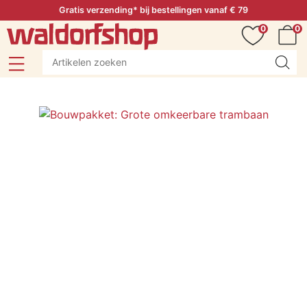
Gratis verzending* bij bestellingen vanaf € 79
0
0