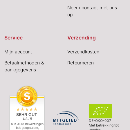
Neem contact met ons
op
Service
Verzending
Mijn account
Verzendkosten
Betaalmethoden &
Retourneren
bankgegevens
SEHR GUT
4.8 / 5
DE-ÖKO-007
aus 3148 Bewertungen
Met betrekking tot
bei: google.com,
voedsel