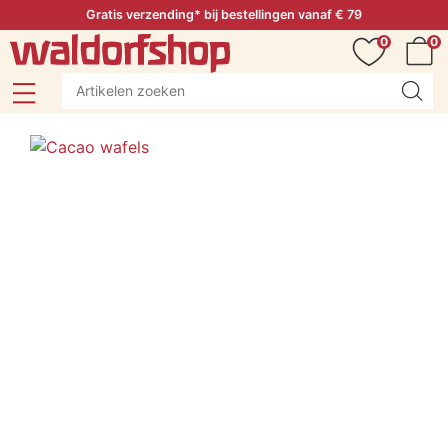
Gratis verzending* bij bestellingen vanaf € 79
0
0