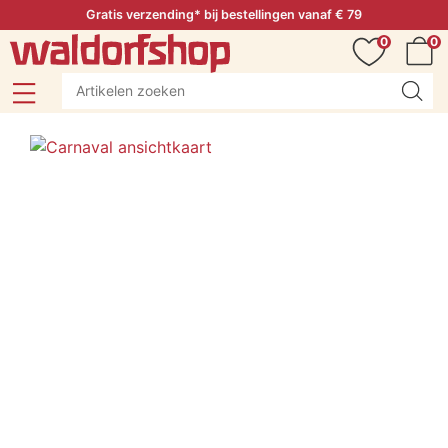
Gratis verzending* bij bestellingen vanaf € 79
0
0