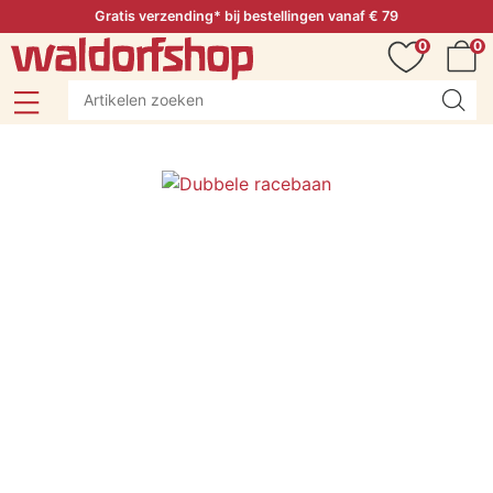
Gratis verzending* bij bestellingen vanaf € 79
0
0