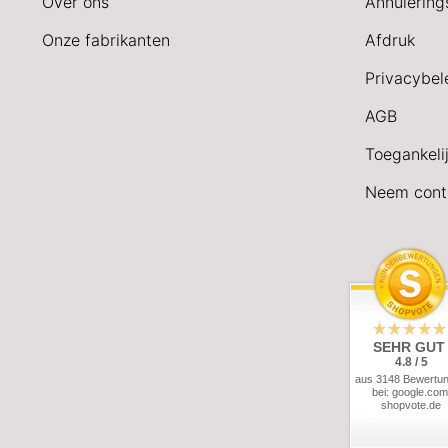
Over ons
Annulering
Onze fabrikanten
Afdruk
Privacybel
AGB
Toegankeli
Neem cont
SEHR GUT
4.8 / 5
aus 3148 Bewertu
bei: google.com
shopvote.de