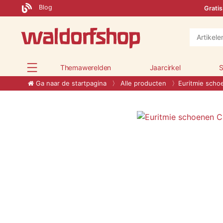
Blog
Gratis
Themawerelden
Jaarcirkel
S
Ga naar de startpagina
Alle producten
Euritmie scho