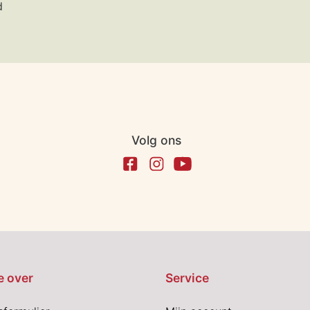
d
Volg ons
e over
Service