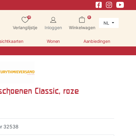
0
0
NL
Verlanglijstje
Inloggen
Winkelwagen
sichtkaarten
Wonen
Aanbiedingen
schoenen Classic, roze
er
32538