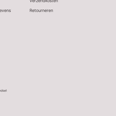
Verzendkosten
evens
Retourneren
edsel