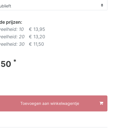
e prijzen:
eelheid: 10
€ 13,95
eelheid: 20
€ 13,20
eelheid: 30
€ 11,50
*
,50
Toevoegen aan winkelwagentje