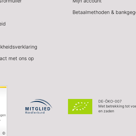
sformulier
Mijn account
Betaalmethoden & bankgeg
eid
jkheidsverklaring
act met ons op
DE-ÖKO-007
Met betrekking tot vo
en zaden
ngen
,