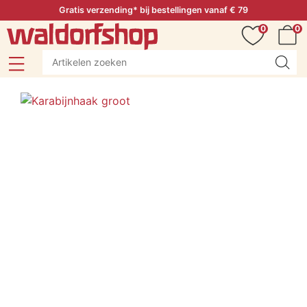
Gratis verzending* bij bestellingen vanaf € 79
0
0