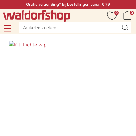
Gratis verzending* bij bestellingen vanaf € 79
0
0