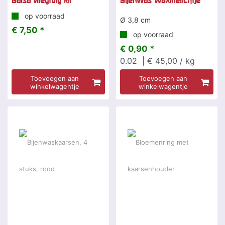
Balsa vliegtuig kit
Bijenwas waxinelichtje
op voorraad
Ø 3,8 cm
€ 7,50 *
op voorraad
€ 0,90 *
0.02
| € 45,00 / kg
Toevoegen aan
Toevoegen aan
winkelwagentje
winkelwagentje