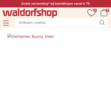
Gratis verzending* bij bestellingen vanaf € 79
0
0