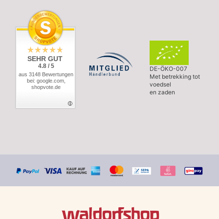
SEHR GUT
4.8 / 5
DE-ÖKO-007
aus 3148 Bewertungen
Met betrekking tot
bei: google.com,
voedsel
shopvote.de
en zaden