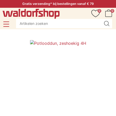
Gratis verzending* bij bestellingen vanaf € 79
0
0