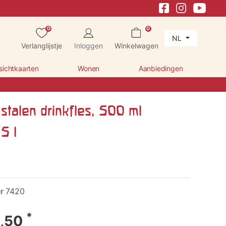
0
0
NL
Verlanglijstje
Inloggen
Winkelwagen
sichtkaarten
Wonen
Aanbiedingen
 stalen drinkfles, 500 ml
5 l
er
7420
*
,50