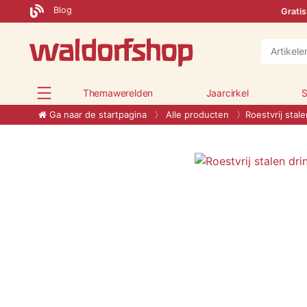
Blog
Gratis
Themawerelden
Jaarcirkel
S
Ga naar de startpagina
Alle producten
Roestvrij stale