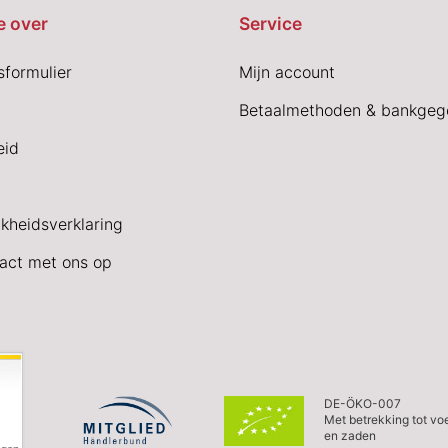
e over
Service
sformulier
Mijn account
Betaalmethoden & bankgeg
eid
jkheidsverklaring
act met ons op
DE-ÖKO-007
Met betrekking tot vo
en zaden