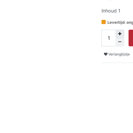
Inhoud
1
Levertijd: o
Verlanglijstje