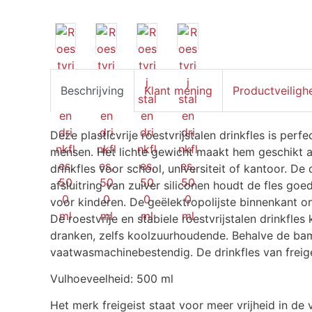
Beschrijving
Klant mening
Productveiligh
Deze plasticvrije roestvrijstalen drinkfles is per
mensen.
Het lichte gewicht maakt hem geschikt als
drinkfles voor school, universiteit of kantoor. 
afsluitring van zuiver siliconen houdt de fles goed
voor kinderen. De geëlektropolijste binnenkant o
De roestvrije en stabiele roestvrijstalen drinkfle
dranken, zelfs koolzuurhoudende. Behalve de ba
vaatwasmachinebestendig. De drinkfles van freigei
Vulhoeveelheid: 500 ml
Het merk freigeist staat voor meer vrijheid in de vr