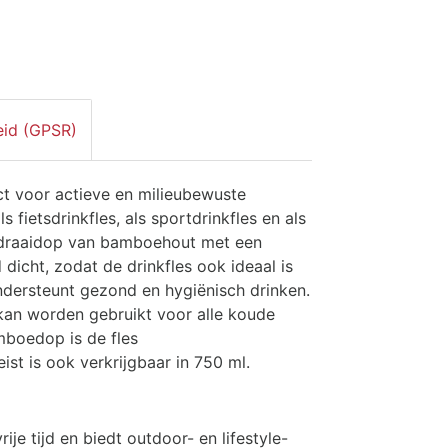
eid (GPSR)
fect voor actieve en milieubewuste
 fietsdrinkfles, als sportdrinkfles en als
De draaidop van bamboehout met een
 dicht, zodat de drinkfles ook ideaal is
ndersteunt gezond en hygiënisch drinken.
s kan worden gebruikt voor alle koude
mboedop is de fles
st is ook verkrijgbaar in 750 ml.
ije tijd en biedt outdoor- en lifestyle-