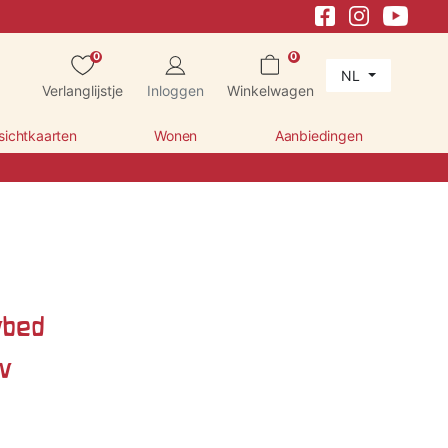
0
0
NL
Verlanglijstje
Inloggen
Winkelwagen
sichtkaarten
Wonen
Aanbiedingen
bed
w