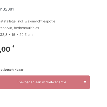
er
32081
ststalletje, incl. waxinelichtjespotje
lzenhout, berkenmultiplex
 32,8 x 15 x 22,5 cm
*
,00
et beschikbaar
Toevoegen aan winkelwagentje