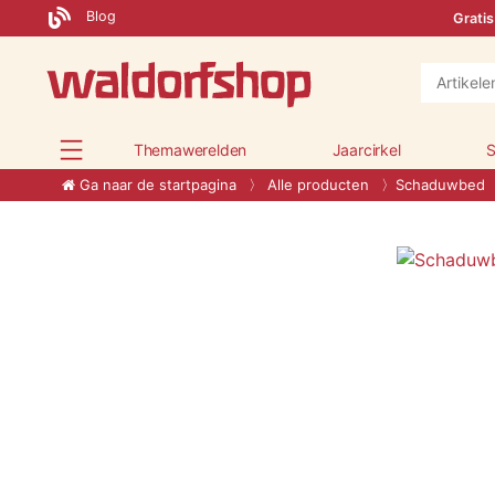
Blog
Gratis
Themawerelden
Jaarcirkel
S
Ga naar de startpagina
Alle producten
Schaduwbed