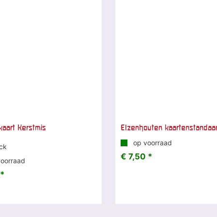
kaart Kerstmis
Elzenhouten kaartenstandaa
op voorraad
ock
€ 7,50 *
oorraad
 *