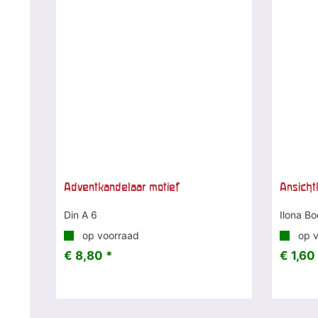
Adventkandelaar motief
Ansicht
Din A 6
Ilona B
op voorraad
op v
€ 8,80 *
€ 1,60