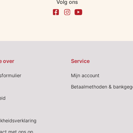
Volg ons
e over
Service
sformulier
Mijn account
Betaalmethoden & bankgeg
eid
jkheidsverklaring
act met ons op