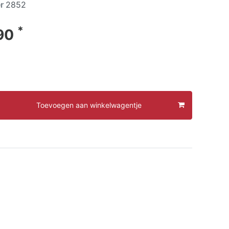
er
2852
*
90
Toevoegen aan winkelwagentje