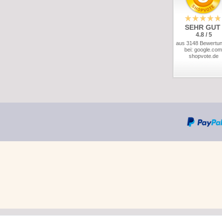
SEHR GUT
4.8 / 5
aus 3148 Bewertu
bei: google.com
shopvote.de
*Gratis verzending in Ned