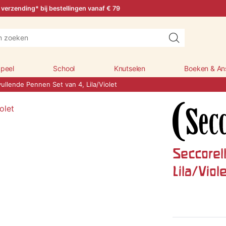
 verzending* bij bestellingen vanaf € 79
peel
School
Knutselen
Boeken & An
ullende Pennen Set van 4, Lila/Violet
Seccorel
Lila/Viole