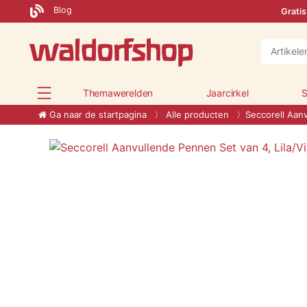
Blog
Gratis
Themawerelden
Jaarcirkel
S
Ga naar de startpagina
Alle producten
Seccorell Aanv