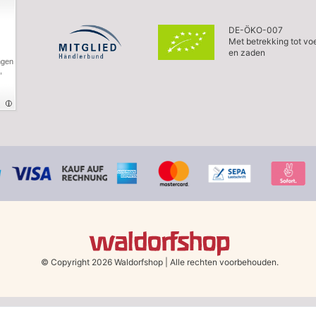
DE-ÖKO-007
Met betrekking tot vo
en zaden
ngen
,
© Copyright 2026 Waldorfshop
|
Alle rechten voorbehouden.
erland en België vanaf 79 euro bij het kiezen van de verzendmethode "DHL - Be