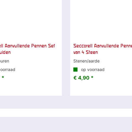
ll Aanvullende Pennen Set
Seccorell Aanvullende Penn
uiden
van 4 Steen
euren
Stenen/aarde
oorraad
op voorraad
 *
€ 4,90 *