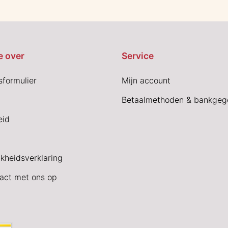
e over
Service
sformulier
Mijn account
Betaalmethoden & bankgeg
eid
jkheidsverklaring
act met ons op