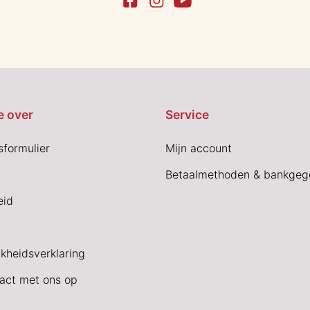
e over
Service
sformulier
Mijn account
Betaalmethoden & bankgeg
eid
jkheidsverklaring
act met ons op