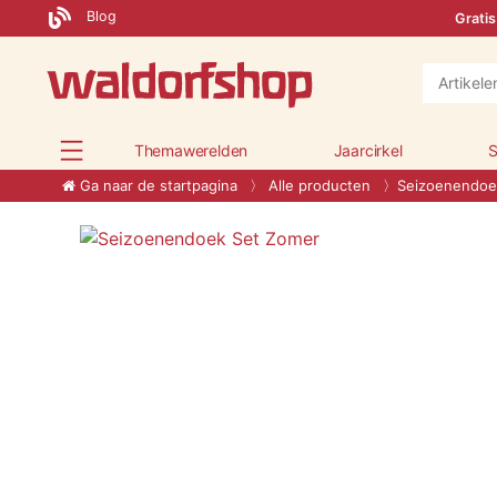
Blog
Gratis
Themawerelden
Jaarcirkel
S
Ga naar de startpagina
Alle producten
Seizoenendoe