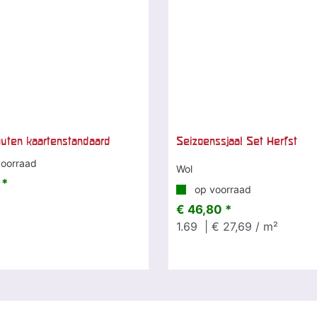
uten kaartenstandaard
Seizoenssjaal Set Herfst
oorraad
Wol
 *
op voorraad
€ 46,80 *
1.69
| € 27,69 / m²