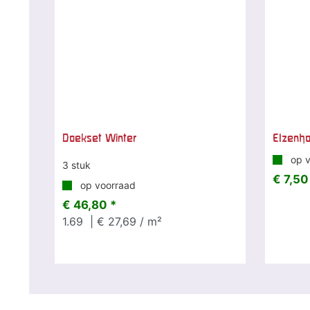
Doekset Winter
Elzenho
op v
3 stuk
€ 7,50
op voorraad
€ 46,80 *
1.69
| € 27,69 / m²