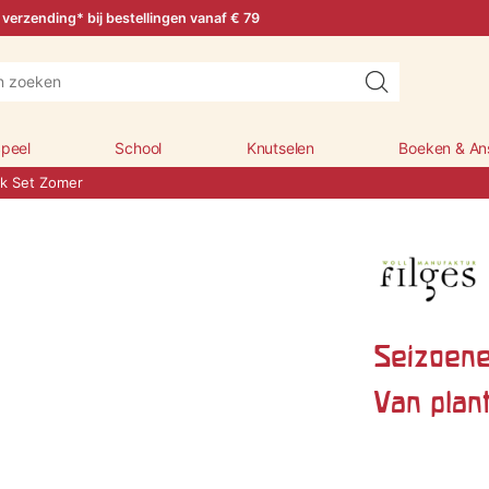
 verzending* bij bestellingen vanaf € 79
peel
School
Knutselen
Boeken & An
k Set Zomer
Seizoen
Van plan