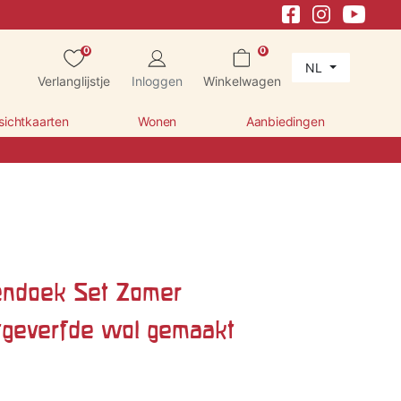
0
0
NL
Verlanglijstje
Inloggen
Winkelwagen
sichtkaarten
Wonen
Aanbiedingen
endoek Set Zomer
tgeverfde wol gemaakt