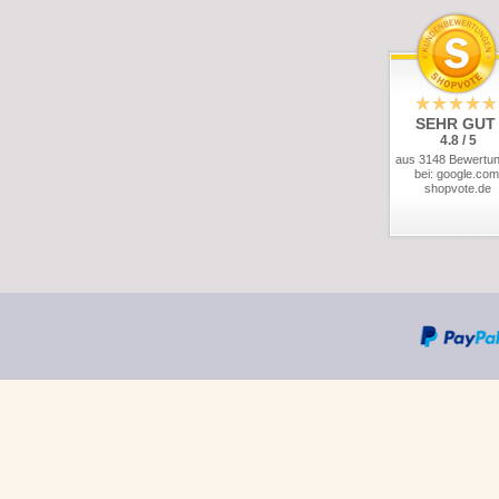
SEHR GUT
4.8 / 5
aus 3148 Bewertu
bei: google.com
shopvote.de