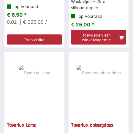
Waskrijtjes + 25 x
op voorraad
silhouetpapier
€ 6,50 *
op voorraad
0.02
| € 325,00 / l
€ 25,00 *
Toevoegen aan
Toon artikel
winkelwagentje
-7 %
Toverlux Lamp
Toverlux opbergdoos