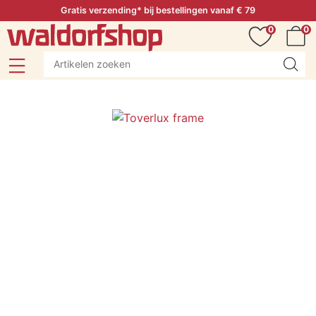
Gratis verzending* bij bestellingen vanaf € 79
0
0