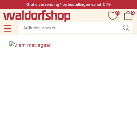
Gratis verzending* bij bestellingen vanaf € 79
0
0