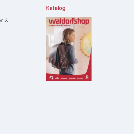
Katalog
en &
g