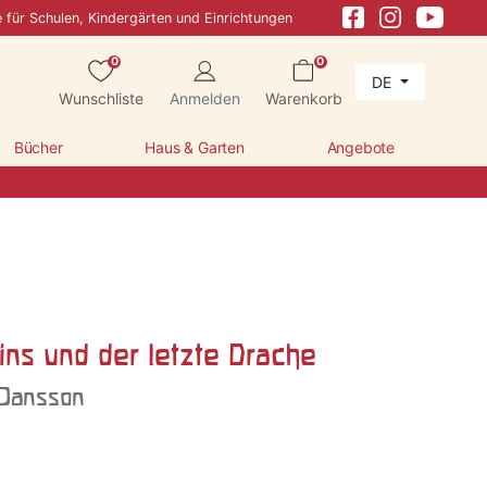
e für Schulen, Kindergärten und Einrichtungen
0
0
DE
Wunschliste
Anmelden
Warenkorb
Bücher
Haus & Garten
Angebote
ns und der letzte Drache
 Jansson