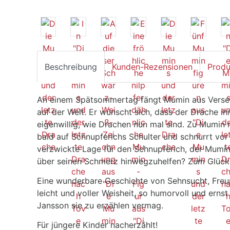
Beschreibung
Kunden-Rezensionen
Produ
An einem Spätsommertag fängt Mumin aus Versehe
auf der Welt. Er wünscht sich, dass der Drache ihn
eigenwillig, wie Drachen nun mal sind. Zu Mumin m
bald auf Schnupferichs Schulter und schnurrt vo
verzwickte Lage für den Schnupferich, der Mumin
über seinen Schmerz hinwegzuhelfen? Zum Glück ist
Eine wunderbare Geschichte von Sehnsucht, Freun
leicht und voller Weisheit, so humorvoll und erns
Jansson sie zu erzählen vermag.
Für jüngere Kinder nacherzählt!