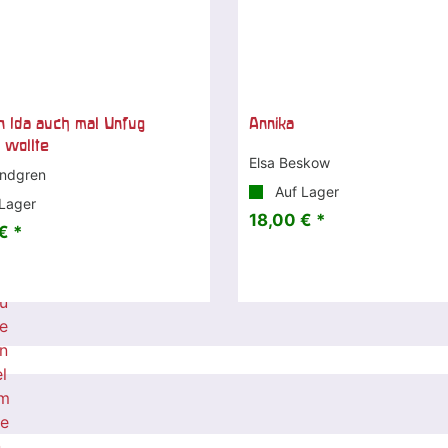
in Ida auch mal Unfug
Annika
 wollte
Elsa Beskow
indgren
Auf Lager
Lager
18,00 € *
€ *