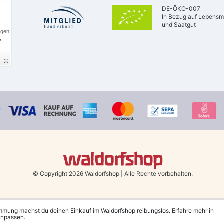
DE-ÖKO-007
In Bezug auf Lebensmi
und Saatgut
ngen
,
© Copyright 2026 Waldorfshop
|
Alle Rechte vorbehalten.
Bestellungen mit Prio Versand bis 13 Uhr, garantierter Versand am selben Tag!
immung machst du deinen Einkauf im Waldorfshop reibungslos. Erfahre mehr in
 anpassen.
Deutschland und Österreich ab 79 €.
(gilt nur für Sparversand - ausgenommen Sp