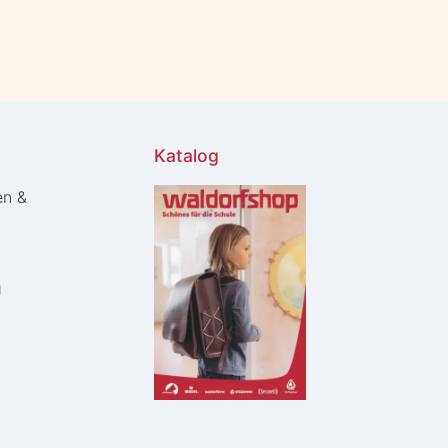
Katalog
en &
g