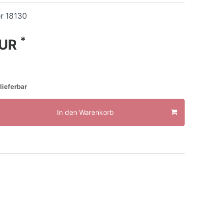
er
18130
*
EUR
lieferbar
In den Warenkorb