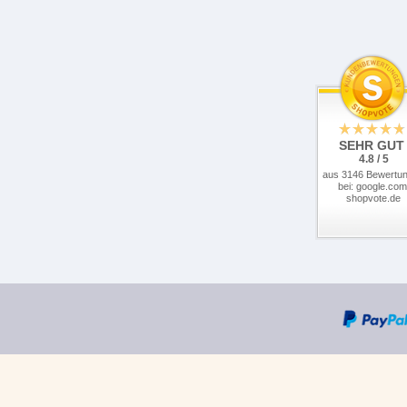
SEHR GUT
4.8 / 5
aus 3146 Bewertu
bei: google.com
shopvote.de