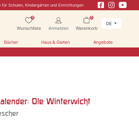
e für Schulen, Kindergärten und Einrichtungen
0
0
DE
Wunschliste
Anmelden
Warenkorb
Bücher
Haus & Garten
Angebote
alender: Ole Winterwicht
escher