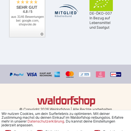
SEHR GUT
4.8 / 5
DE-ÖKO-007
aus 3146 Bewertungen
In Bezug auf
bei: google.com,
Lebensmittel
shopvote.de
und Saatgut
© Copyright 2026 Waldorfshop
|
Alle Rechte vorbehalten.
Wir nutzen Cookies, um dein Surferlebnis zu optimieren. Mit deiner
Zustimmung machst du deinen Einkauf im Waldorfshop reibungslos. Erfahre
Bestellungen mit Prio Versand bis 13 Uhr, garantierter Versand am
mehr in unserer
Daten­schutz­erklärung
. Du kannst deine Einstellungen
jederzeit anpassen.
selben Tag!