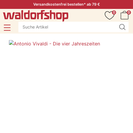
Versandkostenfrei bestellen* ab 79 €
0
0