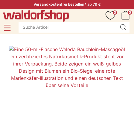
Versandkostenfrei bestellen* ab 79 €
0
0