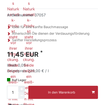
Artikelnummer
37057
Ideal für eine sanfte Bauchmassage
Ätherischen Öle dienen der Verdauungsförderung
Sanfter Herstellungsprozess
*
11,45 EUR
Inhalt
0,05
l
Grundpreis
229,00 € / l
Auf Lager
In den Warenkorb