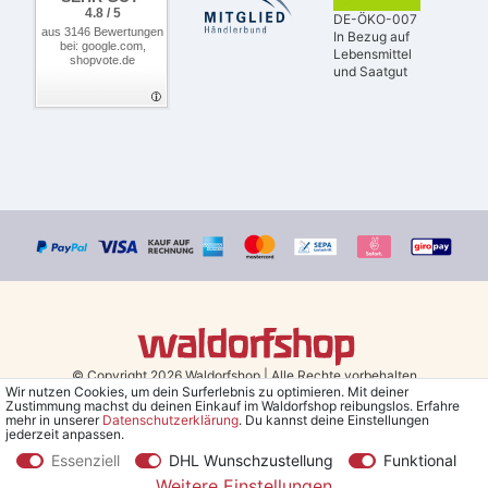
4.8 / 5
DE-ÖKO-007
aus 3146 Bewertungen
In Bezug auf
bei: google.com,
Lebensmittel
shopvote.de
und Saatgut
© Copyright 2026 Waldorfshop
|
Alle Rechte vorbehalten.
Wir nutzen Cookies, um dein Surferlebnis zu optimieren. Mit deiner
Zustimmung machst du deinen Einkauf im Waldorfshop reibungslos. Erfahre
Bestellungen mit Prio Versand bis 13 Uhr, garantierter Versand am
mehr in unserer
Daten­schutz­erklärung
. Du kannst deine Einstellungen
jederzeit anpassen.
selben Tag!
Essenziell
DHL Wunschzustellung
Funktional
*Kostenlose Lieferung in Deutschland und Österreich ab 79 €.
(gilt
Weitere Einstellungen