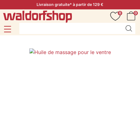
Livraison gratuite* à partir de 129 €
0
0