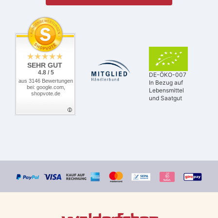
SEHR GUT
4.8 / 5
DE-ÖKO-007
aus 3146 Bewertungen
In Bezug auf
bei: google.com,
Lebensmittel
shopvote.de
und Saatgut