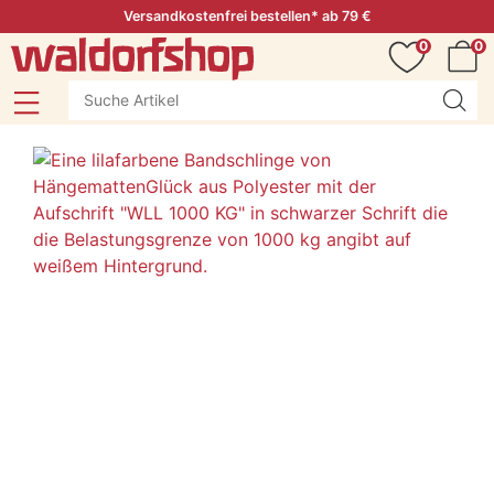
Versandkostenfrei bestellen* ab 79 €
0
0