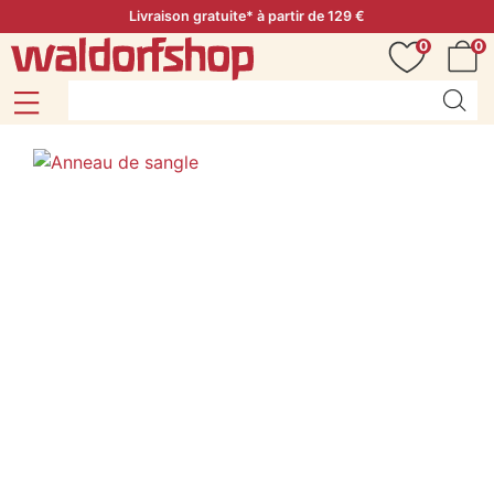
Livraison gratuite* à partir de 129 €
0
0