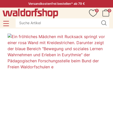
Versandkostenfrei bestellen* ab 79 €
0
0