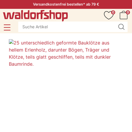
Versandkostenfrei bestellen* ab 79 €
0
0