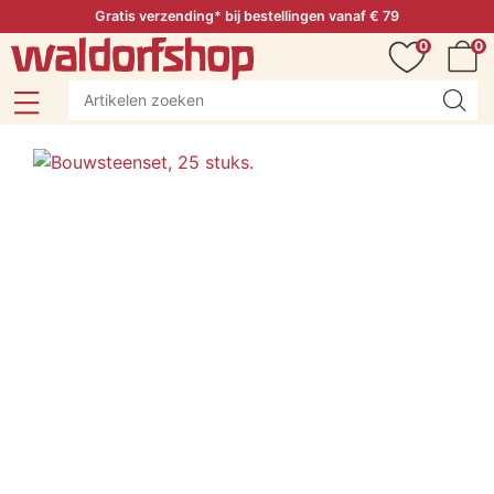
Gratis verzending* bij bestellingen vanaf € 79
0
0