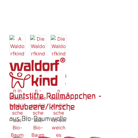
Buntstifte Rollmäppchen -
blaubeere/kirsche
aus Bio-Baumwolle