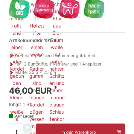
Artikelnummer
19174
perfekt organisiert und immer griffbereit
für 12 Buntstifte, 1 Radierer und 1 Anspitzer
Maße: 35,5 x 25 cm
*
46,00 EUR
Inhalt
1
St.
Auf Lager
In den Warenkorb