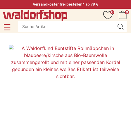
Versandkostenfrei bestellen* ab 79 €
0
0