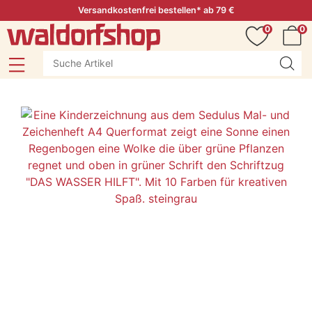
Versandkostenfrei bestellen* ab 79 €
0
0