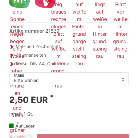
Artikelnummer
21879
Mal- und Zeichenheft
32 Innenseiten
Maße: DIN A4, Querformat
FARBE
*
2,50 EUR
Inhalt
1
St.
Auf Lager