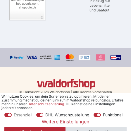
In Bezug auf
bei: google.com,
Lebensmittel
shopvote.de
und Saatgut
© Copyright 2026 Waldorfshop
|
Alle Rechte vorbehalten.
Wir nutzen Cookies, um dein Surferlebnis zu optimieren. Mit deiner
Zustimmung machst du deinen Einkauf im Waldorfshop reibungslos. Erfahre
Bestellungen mit Prio Versand bis 13 Uhr, garantierter Versand am
mehr in unserer
Daten­schutz­erklärung
. Du kannst deine Einstellungen
jederzeit anpassen.
selben Tag!
Essenziell
DHL Wunschzustellung
Funktional
*Kostenlose Lieferung in Deutschland und Österreich ab 79 €.
(gilt
Weitere Einstellungen
nur für Sparversand - ausgenommen Sperrgut und Speditionsware)