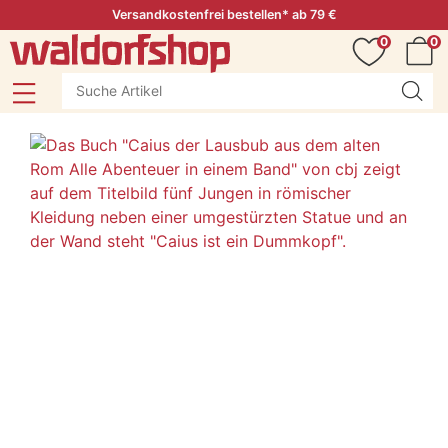
Versandkostenfrei bestellen* ab 79 €
0
0