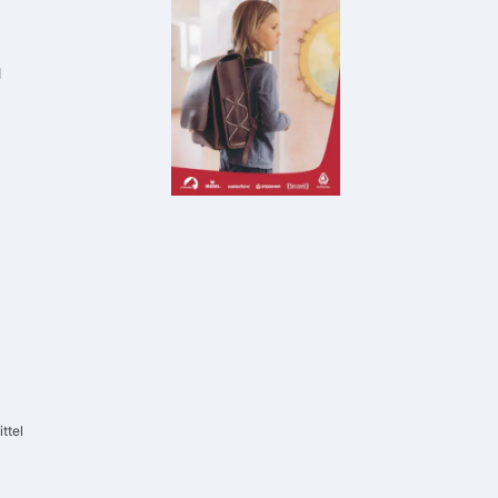
g
ttel