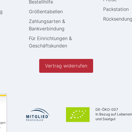
Bestellhilfe
Packstation
ng
Größentabellen
Rücksendun
Zahlungsarten &
Bankverbindung
Für Einrichtungen &
Geschäftskunden
Vertrag widerrufen
DE-ÖKO-007
In Bezug auf Lebensmi
und Saatgut
ngen
,