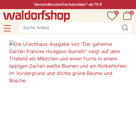
Versandkostenfrei bestellen* ab 79 €
0
0