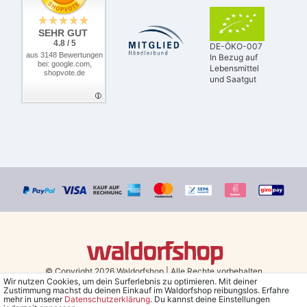
SEHR GUT
4.8 / 5
DE-ÖKO-007
aus 3148 Bewertungen
In Bezug auf
bei: google.com,
Lebensmittel
shopvote.de
und Saatgut
© Copyright 2026 Waldorfshop
|
Alle Rechte vorbehalten.
Wir nutzen Cookies, um dein Surferlebnis zu optimieren. Mit deiner
Zustimmung machst du deinen Einkauf im Waldorfshop reibungslos. Erfahre
Bestellungen mit Prio Versand bis 13 Uhr, garantierter Versand am
mehr in unserer
Daten­schutz­erklärung
. Du kannst deine Einstellungen