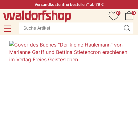
Versandkostenfrei bestellen* ab 79 €
0
0