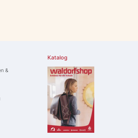
Katalog
en &
g