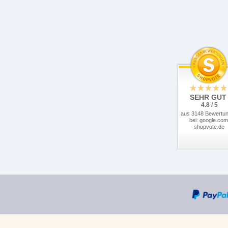
SEHR GUT
4.8 / 5
aus 3148 Bewertu
bei: google.com
shopvote.de