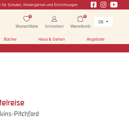
e für Schulen, Kindergärten und Einrichtungen
0
0
DE
Wunschliste
Anmelden
Warenkorb
Bücher
Haus & Garten
Angebote
telreise
ins-Pitchford