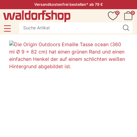
Versandkostenfrei bestellen* ab 79 €
0
0