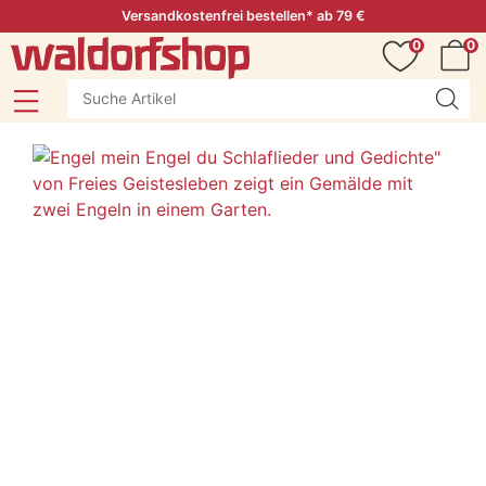
Versandkostenfrei bestellen* ab 79 €
0
0