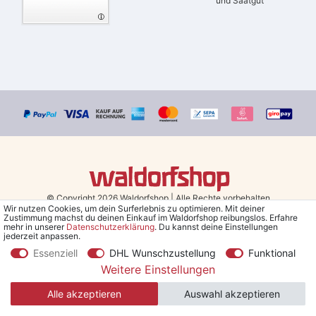
und Saatgut
© Copyright 2026 Waldorfshop
|
Alle Rechte vorbehalten.
Wir nutzen Cookies, um dein Surferlebnis zu optimieren. Mit deiner
Zustimmung machst du deinen Einkauf im Waldorfshop reibungslos. Erfahre
Bestellungen mit Prio Versand bis 13 Uhr, garantierter Versand am
mehr in unserer
Daten­schutz­erklärung
. Du kannst deine Einstellungen
jederzeit anpassen.
selben Tag!
Essenziell
DHL Wunschzustellung
Funktional
*Kostenlose Lieferung in Deutschland und Österreich ab 79 €.
(gilt
Weitere Einstellungen
nur für Sparversand - ausgenommen Sperrgut und Speditionsware)
Alle akzeptieren
Auswahl akzeptieren
**Den 5€ Gutschein erhältst du nach Bestätigung des Newsletters
per Mail. Der Gutschein gilt 30 Tage, Mindestbestellwert 30 €.