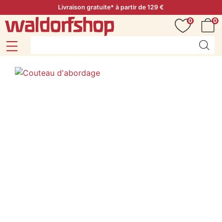
Livraison gratuite* à partir de 129 €
0
0