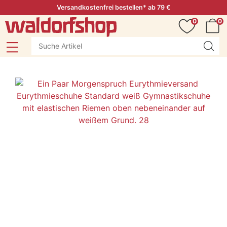
Versandkostenfrei bestellen* ab 79 €
0
0