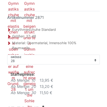
Artikelnummer
2871
Eurythmieschuhe Standard
Größen: 27-48
Material: Obermaterial, Innensohle 100%
Baumwolle.
GRÖSSE
Staffelpreise:
Ab Menge: 10
13,95 €
Ab Menge: 20
13,20 €
Ab Menge: 30
11,50 €