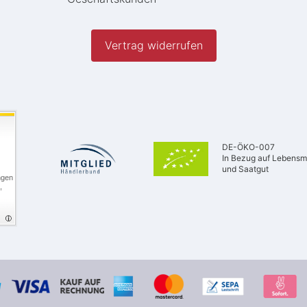
Vertrag widerrufen
DE-ÖKO-007
In Bezug auf Lebensmi
und Saatgut
ngen
,