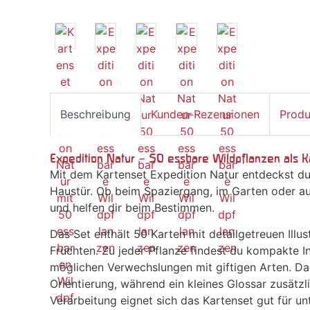
Beschreibung
Kunden-Rezensionen
Produ
Expedition Natur – 50 essbare Wildpflanzen als 
Mit dem Kartenset Expedition Natur entdeckst du
Haustür. Ob beim Spaziergang, im Garten oder auf
und helfen dir beim Bestimmen.
Das Set enthält 50 Karten mit detailgetreuen Illu
Früchten. Zu jeder Pflanze findest du kompakte 
möglichen Verwechslungen mit giftigen Arten. Das 
Orientierung, während ein kleines Glossar zusätzl
Verarbeitung eignet sich das Kartenset gut für u