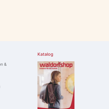
Katalog
en &
g