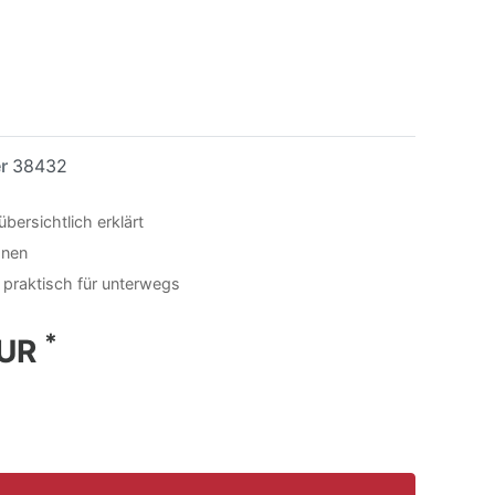
er
38432
bersichtlich erklärt
ionen
praktisch für unterwegs
*
EUR