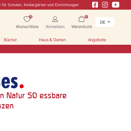
e für Schulen, Kindergärten und Einrichtungen
0
0
DE
Wunschliste
Anmelden
Warenkorb
Bücher
Haus & Garten
Angebote
on Natur 50 essbare
nzen