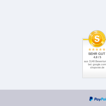
SEHR GUT
4.8 / 5
aus 3148 Bewertu
bei: google.com
shopvote.de