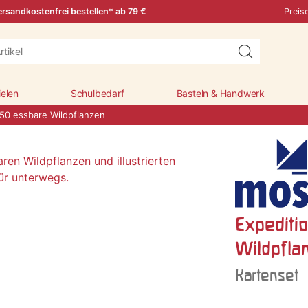
rsandkostenfrei bestellen* ab 79 €
Preis
ielen
Schulbedarf
Basteln & Handwerk
 50 essbare Wildpflanzen
Expediti
Wildpfla
Kartenset