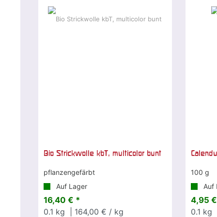
Bio Strickwolle kbT, multicolor bunt
Calendu
pflanzengefärbt
100 g
Auf Lager
Auf 
16,40 € *
4,95 €
0.1
kg
| 164,00 € / kg
0.1
kg