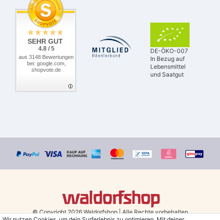
SEHR GUT
4.8 / 5
DE-ÖKO-007
aus 3148 Bewertungen
In Bezug auf
bei: google.com,
Lebensmittel
shopvote.de
und Saatgut
© Copyright 2026 Waldorfshop
|
Alle Rechte vorbehalten.
Wir nutzen Cookies, um dein Surferlebnis zu optimieren. Mit deiner