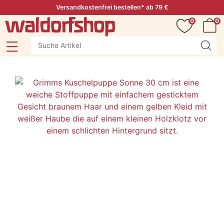
Versandkostenfrei bestellen* ab 79 €
0
0