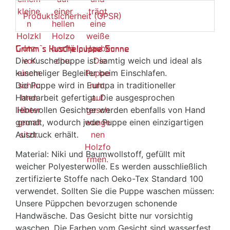
Produktsicherheit (GPSR)
Grimm`s Kuschelpuppe Sonne
Die Kuschelpuppe ist samtig weich und ideal als
kuscheliger Begleiter beim Einschlafen.
Die Puppe wird in Europa in traditioneller
Handarbeit gefertigt. Die ausgesprochen
liebevollen Gesichter werden ebenfalls von Hand
gemalt, wodurch jede Puppe einen einzigartigen
Ausdruck erhält.
Material: Niki und Baumwollstoff, gefüllt mit
weicher Polyesterwolle. Es werden ausschließlich
zertifizierte Stoffe nach Oeko-Tex Standard 100
verwendet. Sollten Sie die Puppe waschen müssen:
Unsere Püppchen bevorzugen schonende
Handwäsche. Das Gesicht bitte nur vorsichtig
waschen. Die Farben vom Gesicht sind wasserfest,