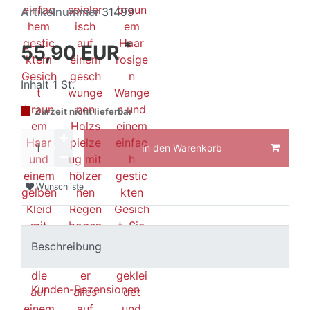
Artikelnummer
31499
*
55,90 EUR
Inhalt
1
St.
Zurzeit nicht lieferbar
In den Warenkorb
Wunschliste
Beschreibung
Kunden-Rezensionen