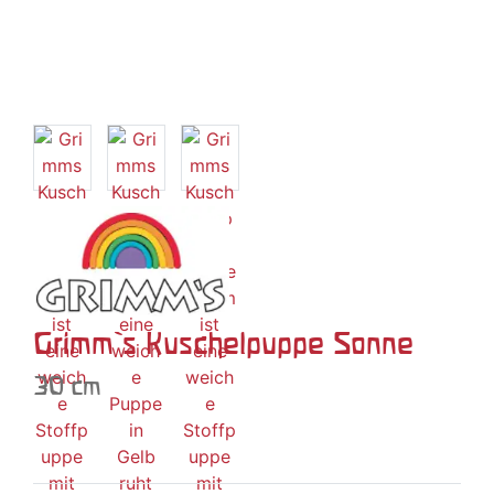
Grimm`s Kuschelpuppe Sonne
30 cm