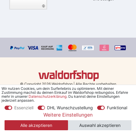
© Copyright 2026 Waldorfshop
|
Alle Rechte vorbehalten.
Wir nutzen Cookies, um dein Surferlebnis zu optimieren. Mit deiner
Zustimmung machst du deinen Einkauf im Waldorfshop reibungslos. Erfahre
Bestellungen mit Prio Versand bis 13 Uhr, garantierter Versand am
mehr in unserer
Daten­schutz­erklärung
. Du kannst deine Einstellungen
jederzeit anpassen.
selben Tag!
Essenziell
DHL Wunschzustellung
Funktional
*Kostenlose Lieferung in Deutschland und Österreich ab 79 €.
(gilt
Weitere Einstellungen
nur für Sparversand - ausgenommen Sperrgut und Speditionsware)
Alle akzeptieren
Auswahl akzeptieren
**Den 5€ Gutschein erhältst du nach Bestätigung des Newsletters
per Mail. Der Gutschein gilt 30 Tage, Mindestbestellwert 30 €.