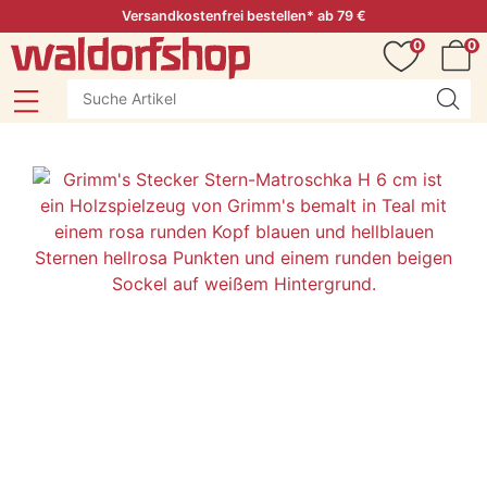
Versandkostenfrei bestellen* ab 79 €
0
0