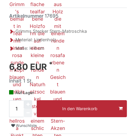
Artikelnummer
17695
Grimms Stecker Stern-Matroschka
Material: Lindenholz
Maße: H 6 cm
*
6,80 EUR
Inhalt
1
St.
Auf Lager
In den Warenkorb
Wunschliste