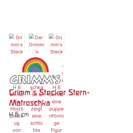
Grimm`s Stecker Stern-
Matroschka
H 6 cm