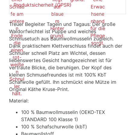
Produktsicherheit (GPSR)
Treuer Begleiter Tagein und Tagaus: Der große
Waldorfwichtel ist Puppe und weiches
Schmusetuch aus Baumwollmusselin zugleich.
Dank praktischem Klettverschluss findet auch der
Schnuller schnell Platz am Wichtel, dessen
liebenswertes Gesicht handgezeichnet ist für
vertraute Blicke, die beruhigen. Der Kopf des
kleinen Schmusefreundes ist mit 100% KbT
Schafwolle gefüllt. Ihn schmückt eine Mütze im
Original Käthe Kruse-Print.
Material:
100 % Baumwollmusselin (OEKO-TEX
STANDARD 100 Klasse 1)
100 % Schafschurwolle (kbT)
Baumwollstoff