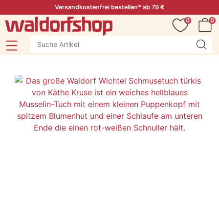
Versandkostenfrei bestellen* ab 79 €
0
0