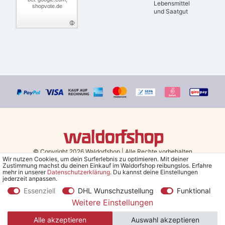
Lebensmittel
shopvote.de
und Saatgut
© Copyright 2026 Waldorfshop
|
Alle Rechte vorbehalten.
Wir nutzen Cookies, um dein Surferlebnis zu optimieren. Mit deiner
Zustimmung machst du deinen Einkauf im Waldorfshop reibungslos. Erfahre
Bestellungen mit Prio Versand bis 13 Uhr, garantierter Versand am
mehr in unserer
Daten­schutz­erklärung
. Du kannst deine Einstellungen
jederzeit anpassen.
selben Tag!
Essenziell
DHL Wunschzustellung
Funktional
*Kostenlose Lieferung in Deutschland und Österreich ab 79 €.
(gilt
Weitere Einstellungen
nur für Sparversand - ausgenommen Sperrgut und Speditionsware)
Alle akzeptieren
Auswahl akzeptieren
**Den 5€ Gutschein erhältst du nach Bestätigung des Newsletters