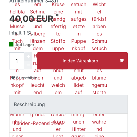
Artikelnummer
34811
*
40,00 EUR
Inhalt
1
St.
Auf Lager
In den Warenkorb
Wunschliste
Beschreibung
Kunden-Rezensionen