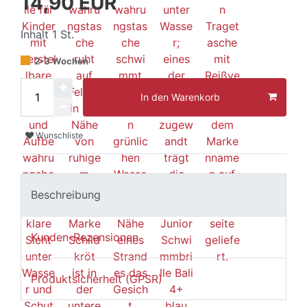
14,90 EUR
Inhalt
1
St.
2-3 Wochen
In den Warenkorb
Wunschliste
Beschreibung
Kunden-Rezensionen
Produktsicherheit (GPSR)