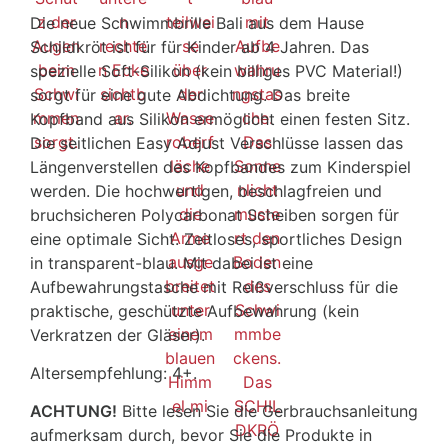
Die neue Schwimmbrille Bali aus dem Hause
Schildkröt ist für für Kinder ab 4 Jahren. Das
spezielle Soft-Silikon (kein billiges PVC Material!)
sorgt für eine gute Abdichtung. Das breite
Kopfband aus Silikon ermöglicht einen festen Sitz.
Die seitlichen Easy Adjust Verschlüsse lassen das
Längenverstellen des Kopfbandes zum Kinderspiel
werden. Die hochwertigen, beschlagfreien und
bruchsicheren Polycarbonat Scheiben sorgen für
eine optimale Sicht. Zeitloses, sportliches Design
in transparent-blau. Mit dabei ist eine
Aufbewahrungstasche mit Reißverschluss für die
praktische, geschützte Aufbewahrung (kein
Verkratzen der Gläser).
Altersempfehlung: 4+.
ACHTUNG!
Bitte lesen Sie die Gerbrauchsanleitung
aufmerksam durch, bevor Sie die Produkte in