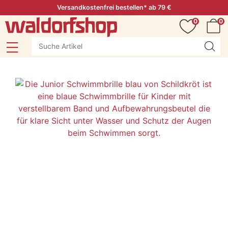
Versandkostenfrei bestellen* ab 79 €
0
0